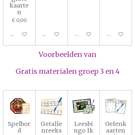
kaarte
n
€ 0,00
In winkelwagen
In winkelwagen
In winkelwagen
In winkel
Voorbeelden van
Gratis materialen groep 3 en 4
Spelbor
Getalle
Leesbi
Oefenk
d
nreeks
ngo Ik
aarten