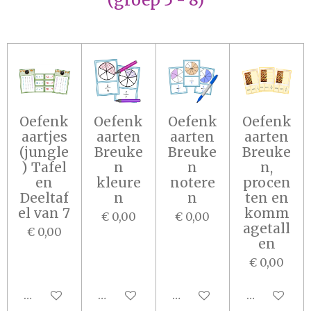
Oefenk
Oefenk
Oefenk
Oefenk
aartjes
aarten
aarten
aarten
(jungle
Breuke
Breuke
Breuke
) Tafel
n
n
n,
en
kleure
notere
procen
Deeltaf
n
n
ten en
el van 7
komm
€ 0,00
€ 0,00
agetall
€ 0,00
en
€ 0,00
In winkelwagen
In winkelwagen
In winkelwagen
In winkel