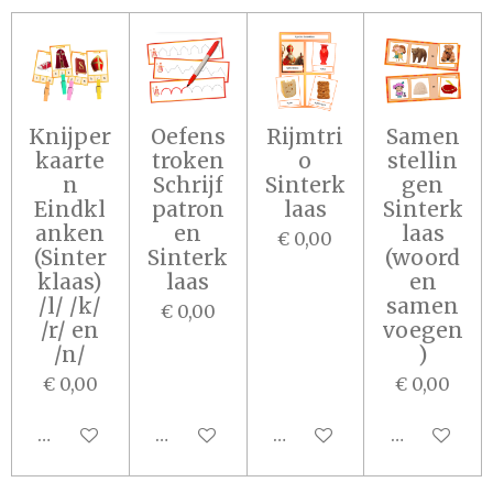
Knijper
Oefens
Rijmtri
Samen
kaarte
troken
o
stellin
n
Schrijf
Sinterk
gen
Eindkl
patron
laas
Sinterk
anken
en
laas
€ 0,00
(Sinter
Sinterk
(woord
klaas)
laas
en
/l/ /k/
samen
€ 0,00
/r/ en
voegen
/n/
)
€ 0,00
€ 0,00
In winkelwagen
In winkelwagen
In winkelwagen
In winkel