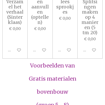
Verzam
en
lees
Splitsi
el het
aanvull
sprookj
ngen
verhaal
en
es
maken
(Sinter
(optelle
op 4
€ 0,00
klaas)
n)
manier
en (5
€ 0,00
€ 0,00
tm 20)
€ 0,00
In winkelwagen
In winkelwagen
In winkelwagen
In winkel
Voorbeelden van
Gratis materialen
bovenbouw
(groep 5 - 8)