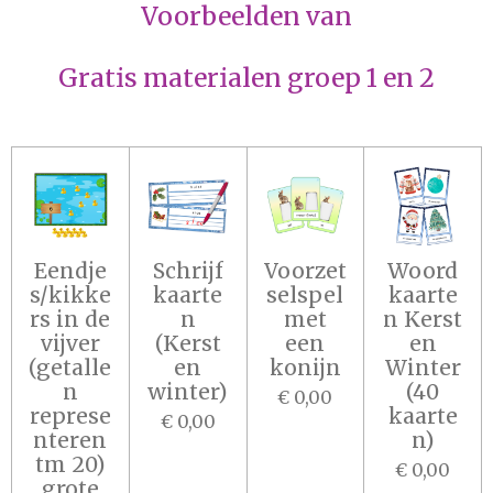
Voorbeelden van
Gratis materialen groep 1 en 2
Eendje
Schrijf
Voorzet
Woord
s/kikke
kaarte
selspel
kaarte
rs in de
n
met
n Kerst
vijver
(Kerst
een
en
(getalle
en
konijn
Winter
n
winter)
(40
€ 0,00
represe
kaarte
€ 0,00
nteren
n)
tm 20)
€ 0,00
grote