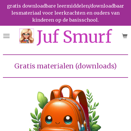
gratis downloadbare leermiddelen/downloadbaar
Ga
lesmateriaal voor leerkrachten en ouders van
direct
kinderen op de basisschool.
naar
de
Juf Smurf
hoofdinhoud
Gratis materialen (downloads)