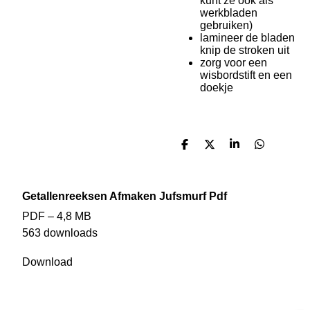
kunt ze ook als
werkbladen
gebruiken)
lamineer de bladen
knip de stroken uit
zorg voor een
wisbordstift en een
doekje
D
D
S
D
e
e
h
e
l
e
a
l
e
l
r
e
n
e
n
Getallenreeksen Afmaken Jufsmurf Pdf
PDF – 4,8 MB
563 downloads
Download