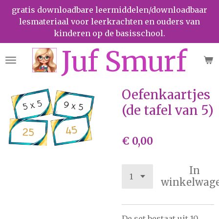
gratis downloadbare leermiddelen/downloadbaar
Ga
lesmateriaal voor leerkrachten en ouders van
direct
kinderen op de basisschool.
naar
de
Juf Smurf
hoofdinhoud
Oefenkaartjes
(de tafel van 5)
€ 0,00
In
winkelwag
De set bestaat uit 10