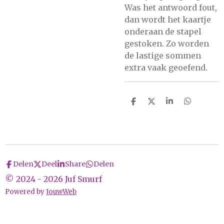
Was het antwoord fout,
dan wordt het kaartje
onderaan de stapel
gestoken. Zo worden
de lastige sommen
extra vaak geoefend.
D
D
S
D
e
e
h
e
l
e
a
l
e
l
r
e
n
e
n
Delen
Deel
Share
Delen
© 2024 - 2026 Juf Smurf
Powered by
JouwWeb