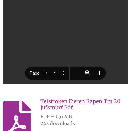
r
e
n
Telstroken Eieren Rapen Tm 20
Jufsmurf Pdf
PDF – 6,6 MB
242 downloads