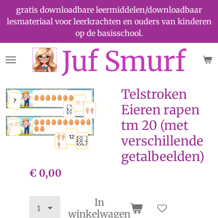
gratis downloadbare leermiddelen/downloadbaar
Ga
lesmateriaal voor leerkrachten en ouders van kinderen
direct
op de basisschool.
naar
de
Juf Smurf
hoofdinhoud
Telstroken
Eieren rapen
tm 20 (met
verschillende
getalbeelden)
€ 0,00
In
winkelwagen