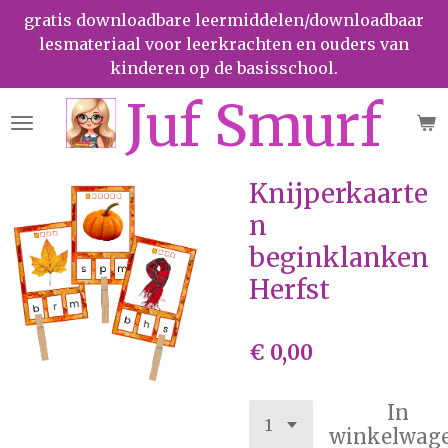
gratis downloadbare leermiddelen/downloadbaar
Ga
lesmateriaal voor leerkrachten en ouders van
direct
kinderen op de basisschool.
naar
de
Juf Smurf
hoofdinhoud
Knijperkaarte
n
beginklanken
Herfst
€ 0,00
In
winkelwag