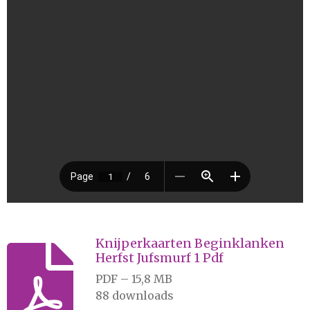
r
e
n
Knijperkaarten Beginklanken
Herfst Jufsmurf 1 Pdf
PDF – 15,8 MB
88 downloads