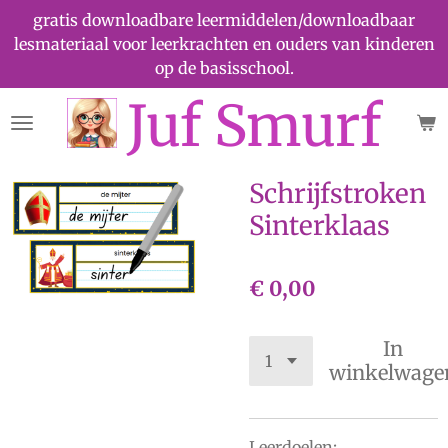
gratis downloadbare leermiddelen/downloadbaar
Ga
lesmateriaal voor leerkrachten en ouders van kinderen
direct
op de basisschool.
naar
de
Juf Smurf
hoofdinhoud
Schrijfstroken
Sinterklaas
€ 0,00
In
winkelwage
Leerdoelen: