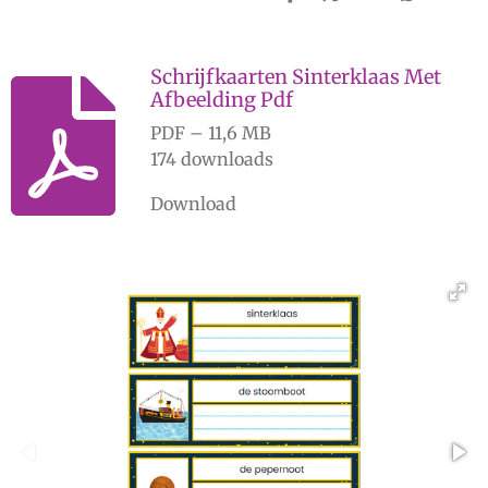
D
D
S
D
e
e
h
e
l
e
a
l
e
l
r
e
n
e
n
Schrijfkaarten Sinterklaas Met
Afbeelding Pdf
PDF – 11,6 MB
174 downloads
Download