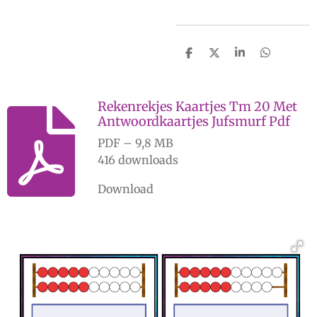
D
D
S
D
e
e
h
e
l
e
a
l
e
l
r
e
n
e
n
Rekenrekjes Kaartjes Tm 20 Met
Antwoordkaartjes Jufsmurf Pdf
PDF – 9,8 MB
416 downloads
Download