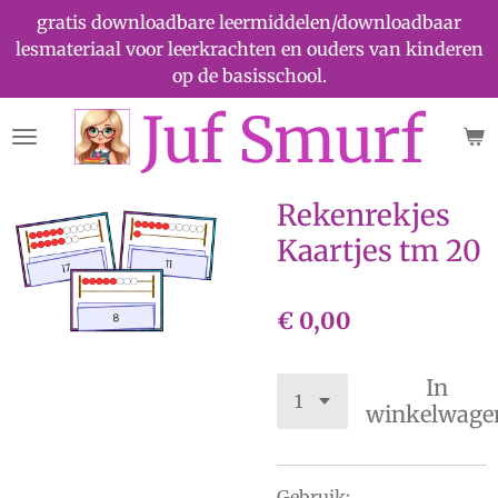
gratis downloadbare leermiddelen/downloadbaar
Ga
lesmateriaal voor leerkrachten en ouders van kinderen
direct
op de basisschool.
naar
de
Juf Smurf
hoofdinhoud
Rekenrekjes
Kaartjes tm 20
€ 0,00
In
winkelwage
Gebruik: