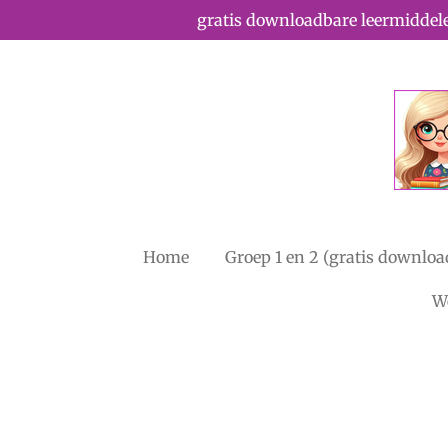
gratis downloadbare leermiddele
Ga
direct
naar
de
hoofdinhoud
Home
Groep 1 en 2 (gratis downloa
W