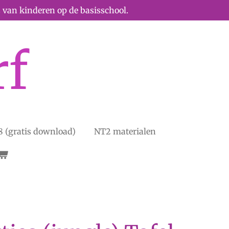
 van kinderen op de basisschool.
rf
 (gratis download)
NT2 materialen