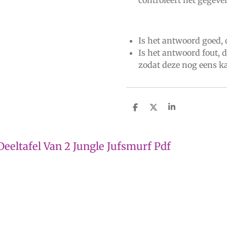
Is het antwoord goed, 
Is het antwoord fout, 
zodat deze nog eens k
D
D
S
e
e
h
l
e
a
e
l
r
n
e
Deeltafel Van 2 Jungle Jufsmurf Pdf