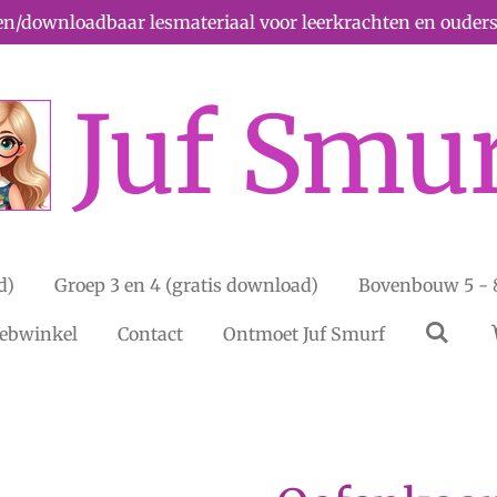
n/downloadbaar lesmateriaal voor leerkrachten en ouders
Juf Smu
d)
Groep 3 en 4 (gratis download)
Bovenbouw 5 - 8
ebwinkel
Contact
Ontmoet Juf Smurf