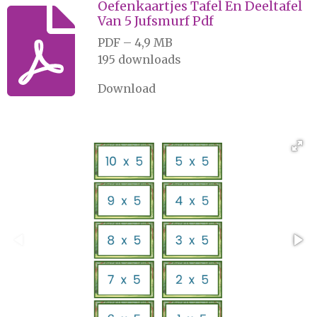
n
e
n
Oefenkaartjes Tafel En Deeltafel
Van 5 Jufsmurf Pdf
PDF – 4,9 MB
195 downloads
Download