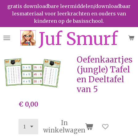
gratis downloadbare leermiddelen/downloadbaar
Ga
lesmateriaal voor leerkrachten en ouders van
direct
kinderen op de basisschool.
naar
de
Juf Smurf
hoofdinhoud
Oefenkaartjes
(jungle) Tafel
en Deeltafel
van 5
€ 0,00
In
winkelwagen