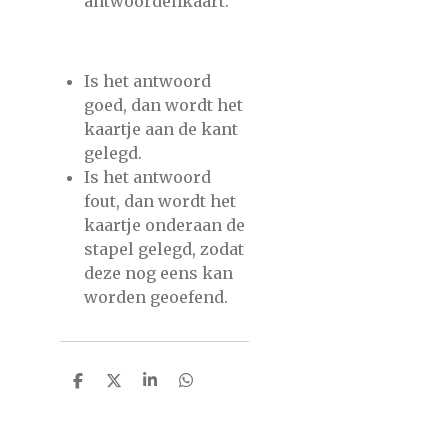
antwoordenkaart.
Is het antwoord
goed, dan wordt het
kaartje aan de kant
gelegd.
Is het antwoord
fout, dan wordt het
kaartje onderaan de
stapel gelegd, zodat
deze nog eens kan
worden geoefend.
D
D
S
D
e
e
h
e
l
e
a
l
e
l
r
e