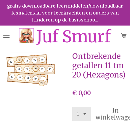
gratis downloadbare leermiddelen/downloadbaar
Ga
lesmateriaal voor leerkrachten en ouders van
direct
kinderen op de basisschool.
naar
de
Juf Smurf
hoofdinhoud
Ontbrekende
getallen 11 tm
20 (Hexagons)
€ 0,00
In
winkelwag