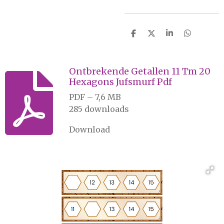
D
D
S
D
e
e
h
e
l
e
a
l
e
l
r
e
n
e
n
Ontbrekende Getallen 11 Tm 20
Hexagons Jufsmurf Pdf
PDF – 7,6 MB
285 downloads
Download